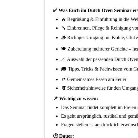
✅ Was Euch im Dutch Oven Seminar erw
🔥 Begrüßung & Einführung in die We
🔧 Einbrennen, Pflege & Reinigung vo
🪵 Richtiger Umgang mit Kohle, Glut 
🍽 Zubereitung mehrerer Gerichte – he
📏 Auswahl der passenden Dutch Ove
🎓 Tipps, Tricks & Fachwissen vom Gri
🍴 Gemeinsames Essen am Feuer
🧯 Sicherheitshinweise für den Umgan
📌 Wichtig zu wissen:
Das Seminar findet komplett im Freien s
Es geht ursprünglich, rustikal und gem
Fragen stellen ist ausdrücklich erwünsc
🕒 Dauer: