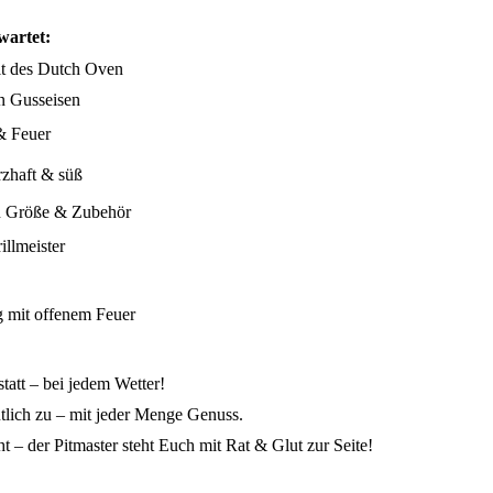
artet:
lt des Dutch Oven
n Gusseisen
& Feuer
rzhaft & süß
n Größe & Zubehör
llmeister
g mit offenem Feuer
tatt – bei jedem Wetter!
ütlich zu – mit jeder Menge Genuss.
ht – der Pitmaster steht Euch mit Rat & Glut zur Seite!