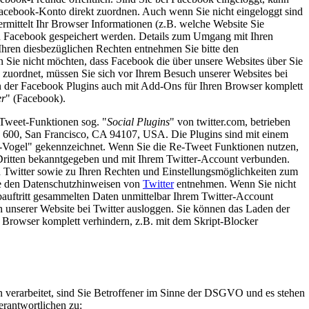
acebook-Konto direkt zuordnen. Auch wenn Sie nicht eingeloggt sind
rmittelt Ihr Browser Informationen (z.B. welche Website Sie
on Facebook gespeichert werden. Details zum Umgang mit Ihren
hren diesbezüglichen Rechten entnehmen Sie bitte den
 Sie nicht möchten, dass Facebook die über unsere Websites über Sie
uordnet, müssen Sie sich vor Ihrem Besuch unserer Websites bei
 der Facebook Plugins auch mit Add-Ons für Ihren Browser komplett
er
" (Facebook).
-Tweet-Funktionen sog. "
Social Plugins
" von twitter.com, betrieben
te 600, San Francisco, CA 94107, USA. Die Plugins sind mit einem
r-Vogel" gekennzeichnet. Wenn Sie die Re-Tweet Funktionen nutzen,
Dritten bekanntgegeben und mit Ihrem Twitter-Account verbunden.
 Twitter sowie zu Ihren Rechten und Einstellungsmöglichkeiten zum
ie den Datenschutzhinweisen von
Twitter
entnehmen. Wenn Sie nicht
bauftritt gesammelten Daten unmittelbar Ihrem Twitter-Account
 unserer Website bei Twitter ausloggen. Sie können das Laden der
 Browser komplett verhindern, z.B. mit dem Skript-Blocker
verarbeitet, sind Sie Betroffener im Sinne der DSGVO und es stehen
erantwortlichen zu: